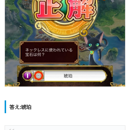
答え:琥珀