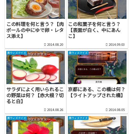
この料理を何と言う？【肉
この和菓子を何と言う？
ボールの中にゆで卵・レタ
【表面が白く、中にあん
ス添え】
こ】
2014.08.20
2014.09.03
黒ウィズクイズ
黒ウィズクイズ
サラダによく用いられるこ
京都にある、この橋は何？
の野菜は何？【赤大根？切
【ライトアップされた橋】
ると白】
2014.08.26
2014.08.05
黒ウィズクイズ
黒ウィズクイズ