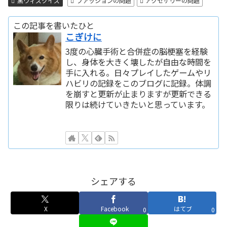
黒ウィズクイズ
ファッションの問題
アクセサリーの問題
この記事を書いたひと
こぎけに
3度の心臓手術と合併症の脳梗塞を経験
し、身体を大きく壊したが自由な時間を
手に入れる。日々プレイしたゲームやリ
ハビリの記録をこのブログに記録。体調
を崩すと更新が止まりますが更新できる
限りは続けていきたいと思っています。
シェアする
X
Facebook
はてブ
0
0