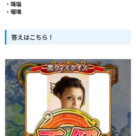
・瑪瑙
・瑠璃
答えはこちら！