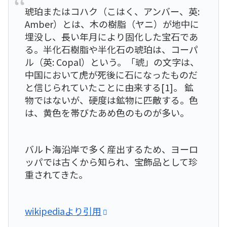
琥珀またはコハク（こはく、アンバー、英:
Amber）とは、木の樹脂（ヤニ）が地中に
埋没し、長い年月により固化した宝石であ
る。半化石樹脂や半化石の琥珀は、コーパ
ル（英: Copal）という。「琥」の文字は、
中国において虎が死後に石になったものだ
と信じられていたことに由来する[1]。 鉱
物ではないが、硬度は鉱物に匹敵する。色
は、黄色を帯びたあめ色のものが多い。
バルト海沿岸で多く産出するため、ヨーロ
ッパでは古くから知られ、宝飾品として珍
重されてきた。
wikipediaより引用