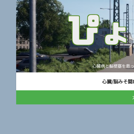
心臓病と脳梗塞を患
心臓/脳みそ闘