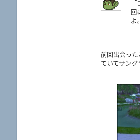
「
回
よ
前回出会った
ていてサング