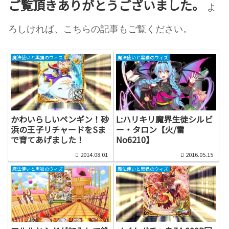
ご覧頂きありがとうございました。
よ
ろしければ、こちらの記事もご覧ください。
魔法使いと黒猫のウィズ
魔法使いと黒猫のウィズ
かわいらしいペンギン！砂
L:ハリキリ魔界生徒シルビ
浜の王子リチャードをSま
ー・タロン【火/雷
で育てあげました！
No6210】
2014.08.01
2016.05.15
魔法使いと黒猫のウィズ
魔法使いと黒猫のウィズ