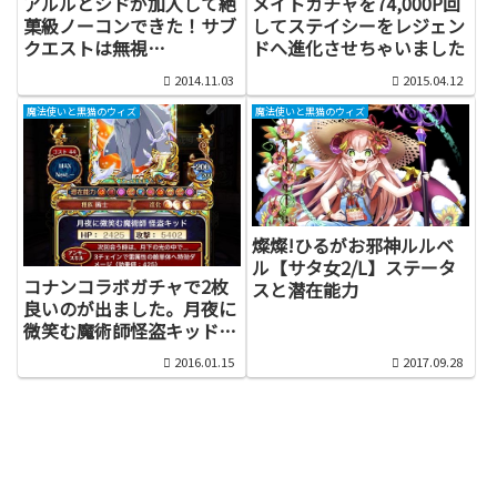
アルルとシドが加入して絶
メイトガチャを74,000P回
菓級ノーコンできた！サブ
してステイシーをレジェン
クエストは無視…
ドへ進化させちゃいました
2014.11.03
2015.04.12
魔法使いと黒猫のウィズ
魔法使いと黒猫のウィズ
燦燦!ひるがお邪神ルルベ
ル【サタ女2/L】ステータ
コナンコラボガチャで2枚
スと潜在能力
良いのが出ました。月夜に
微笑む魔術師怪盗キッドと
想いを告げるロンドンの夜
2016.01.15
2017.09.28
工藤新一。