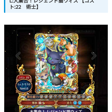
L:大集合！レジェンド猫ウィズ 【コス
ト:22 術士】