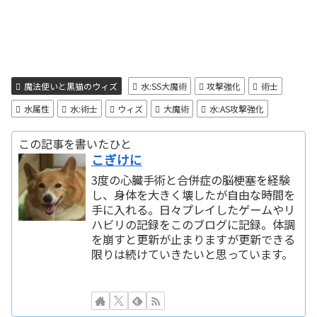
魔法使いと黒猫のウィズ
水:SS大魔術
攻撃強化
術士
水属性
水:術士
ウィズ
大魔術
水:AS攻撃強化
この記事を書いたひと
こぎけに
3度の心臓手術と合併症の脳梗塞を経験
し、身体を大きく壊したが自由な時間を
手に入れる。日々プレイしたゲームやリ
ハビリの記録をこのブログに記録。体調
を崩すと更新が止まりますが更新できる
限りは続けていきたいと思っています。