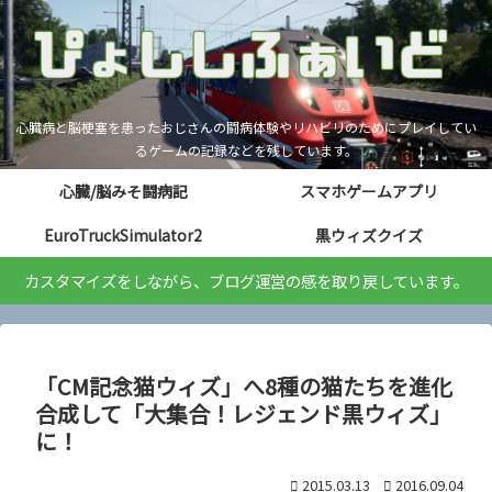
心臓病と脳梗塞を患ったおじさんの闘病体験やリハビリのためにプレイしてい
るゲームの記録などを残しています。
心臓/脳みそ闘病記
スマホゲームアプリ
EuroTruckSimulator2
黒ウィズクイズ
カスタマイズをしながら、ブログ運営の感を取り戻しています。
「CM記念猫ウィズ」へ8種の猫たちを進化
合成して「大集合！レジェンド黒ウィズ」
に！
2015.03.13
2016.09.04