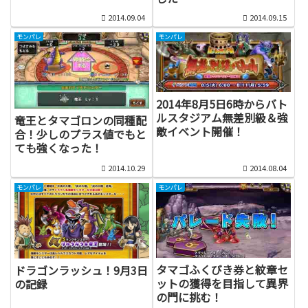
2014.09.04
2014.09.15
モンパレ
モンパレ
2014年8月5日6時からバト
ルスタジアム無差別級＆強
竜王とタマゴロンの同種配
敵イベント開催！
合！少しのプラス値でもと
ても強くなった！
2014.10.29
2014.08.04
モンパレ
モンパレ
タマゴふくびき券と紋章セ
ドラゴンラッシュ！9月3日
ットの獲得を目指して異界
の記録
の門に挑む！