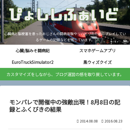
心臓病と脳梗塞を患ったおじさんの闘病体験やリハビリのためにプレイしてい
るゲームの記録などを残しています。
心臓/脳みそ闘病記
スマホゲームアプリ
EuroTruckSimulator2
黒ウィズクイズ
カスタマイズをしながら、ブログ運営の感を取り戻しています。
モンパレで開催中の強敵出現！8月8日の記
録とふくびきの結果
2014.08.08
2016.08.23