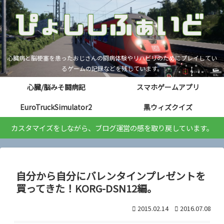
心臓病と脳梗塞を患ったおじさんの闘病体験やリハビリのためにプレイしてい
るゲームの記録などを残しています。
心臓/脳みそ闘病記
スマホゲームアプリ
EuroTruckSimulator2
黒ウィズクイズ
カスタマイズをしながら、ブログ運営の感を取り戻しています。
自分から自分にバレンタインプレゼントを
買ってきた！KORG-DSN12編。
2015.02.14
2016.07.08