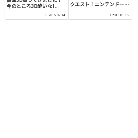
クエスト！ニンテンドーダ
今のところ3D酔いなし
イレクト2015.1.14で紹介
2015.02.14
2015.01.15
された買いたいものメモ