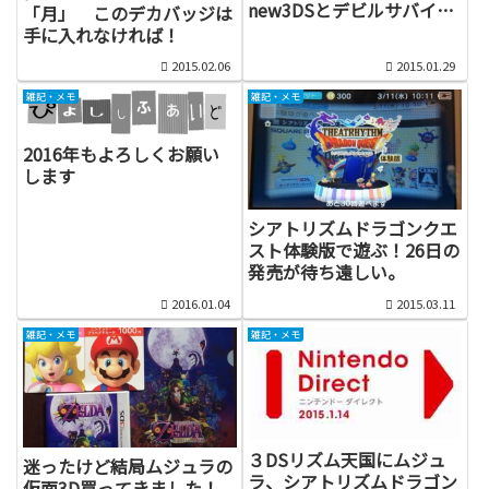
new3DSとデビルサバイバ
「月」 このデカバッジは
ー2ブレイクレコードを買
手に入れなければ！
ってきました！
2015.02.06
2015.01.29
雑記・メモ
雑記・メモ
2016年もよろしくお願い
します
シアトリズムドラゴンクエ
スト体験版で遊ぶ！26日の
発売が待ち遠しい。
2016.01.04
2015.03.11
雑記・メモ
雑記・メモ
３DSリズム天国にムジュ
迷ったけど結局ムジュラの
ラ、シアトリズムドラゴン
仮面3D買ってきました！