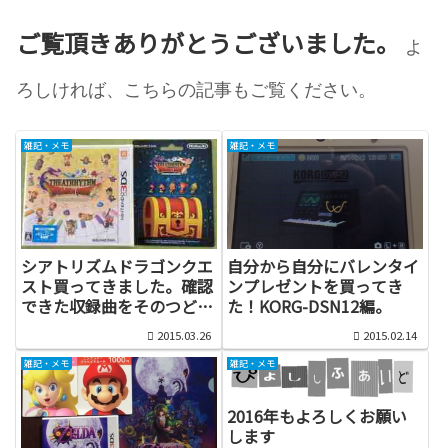
ご覧頂きありがとうございました。
よ
ろしければ、こちらの記事もご覧ください。
雑記・メモ
雑記・メモ
シアトリズムドラゴンクエ
自分から自分にバレンタイ
スト買ってきました。確認
ンプレゼントを買ってき
できた収録曲をそのつどメ
た！KORG-DSN12編。
モしていきます。
2015.03.26
2015.02.14
雑記・メモ
雑記・メモ
2016年もよろしくお願い
します