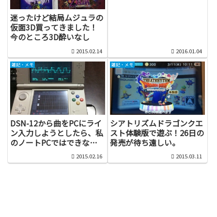
迷ったけど結局ムジュラの
仮面3D買ってきました！
今のところ3D酔いなし
2015.02.14
2016.01.04
雑記・メモ
雑記・メモ
DSN-12から曲をPCにライ
シアトリズムドラゴンクエ
ン入力しようとしたら、私
スト体験版で遊ぶ！26日の
のノートPCではできない
発売が待ち遠しい。
らしい…。なんとかしなけ
2015.02.16
2015.03.11
れば！