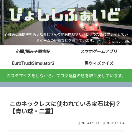
心臓病と脳梗塞を患ったおじさんの闘病体験やリハビリのためにプレイしてい
るゲームの記録などを残しています。
心臓/脳みそ闘病記
スマホゲームアプリ
EuroTruckSimulator2
黒ウィズクイズ
カスタマイズをしながら、ブログ運営の感を取り戻しています。
このネックレスに使われている宝石は何？
【青い球・二重】
2014.09.27
2016.09.04