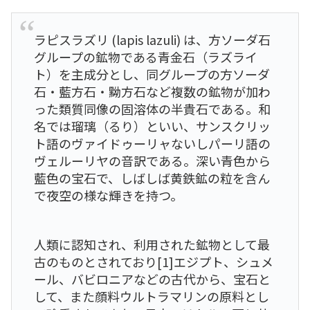
ラピスラズリ (lapis lazuli) は、方ソーダ石
グループの鉱物である青金石（ラズライ
ト）を主成分とし、同グループの方ソーダ
石・藍方石・黝方石など複数の鉱物が加わ
った類質同像の固溶体の半貴石である。和
名では瑠璃（るり）といい、サンスクリッ
ト語のヴァイドゥーリャないしパーリ語の
ヴェルーリヤの音訳である。深い青色から
藍色の宝石で、しばしば黄鉄鉱の粒を含ん
で夜空の様な輝きを持つ。
人類に認知され、利用された鉱物として最
古のものとされており[1]エジプト、シュメ
ール、バビロニアなどの古代から、宝石と
して、また顔料ウルトラマリンの原料とし