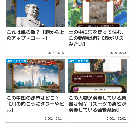
これは誰の像？【胸から上
土の中に穴をほって住む、
のアップ・コート】
この動物は何?【顔がリス
みたい】
2014.09.16
2018.03.30
黒ウィズクイズ
黒ウィズクイズ
この中国の都市はどこ？
この人物が演奏している楽
【川の向こうにタワーやビ
器は何？【スーツの男性が
ル】
演奏している金管楽器】
2014.09.14
2014.08.02