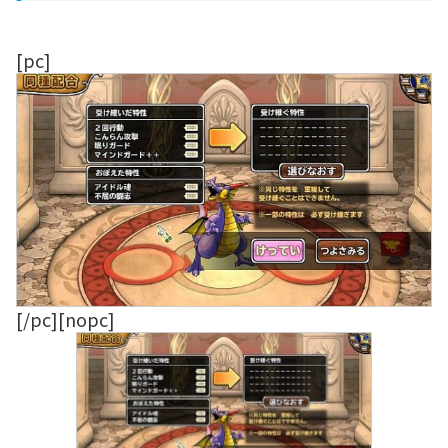
[pc]
[/pc][nopc]