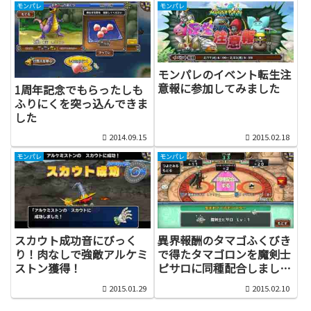
モンパレ
モンパレ
モンパレのイベント転生注
意報に参加してみました
1周年記念でもらったしも
ふりにくを突っ込んできま
した
2014.09.15
2015.02.18
モンパレ
モンパレ
スカウト成功音にびっく
異界報酬のタマゴふくびき
り！肉なしで強敵アルケミ
で得たタマゴロンを魔剣士
ストン獲得！
ピサロに同種配合しまし
た！
2015.01.29
2015.02.10