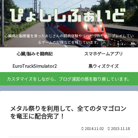
心臓病と脳梗塞を患ったおじさんの闘病体験やリハビリのためにプレイしてい
るゲームの記録などを残しています。
心臓/脳みそ闘病記
スマホゲームアプリ
EuroTruckSimulator2
黒ウィズクイズ
カスタマイズをしながら、ブログ運営の感を取り戻しています。
メタル祭りを利用して、全てのタマゴロン
を竜王に配合完了！
2014.11.02
2015.11.18