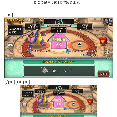
この記事は
約2分
で読めます。
[pc]
[/pc][nopc]