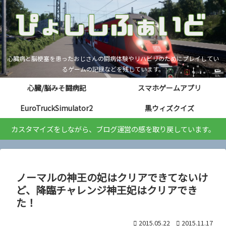
心臓病と脳梗塞を患ったおじさんの闘病体験やリハビリのためにプレイしてい
るゲームの記録などを残しています。
心臓/脳みそ闘病記
スマホゲームアプリ
EuroTruckSimulator2
黒ウィズクイズ
カスタマイズをしながら、ブログ運営の感を取り戻しています。
ノーマルの神王の妃はクリアできてないけ
ど、降臨チャレンジ神王妃はクリアでき
た！
2015.05.22
2015.11.17