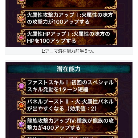
L:アニマ潜在能力前半５つ。