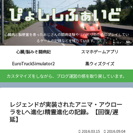
心臓病と脳梗塞を患ったおじさんの闘病体験やリハビリのためにプレイしてい
るゲームの記録などを残しています。
心臓/脳みそ闘病記
スマホゲームアプリ
EuroTruckSimulator2
黒ウィズクイズ
カスタマイズをしながら、ブログ運営の感を取り戻しています。
レジェンドが実装されたアニマ・アウロー
ラをLへ進化!精霊進化の記録。【回復/遅
延】
2016.03.15
2016.09.04