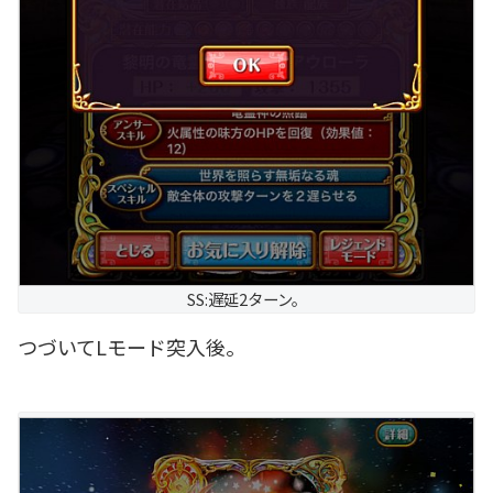
SS:遅延2ターン。
つづいてLモード突入後。