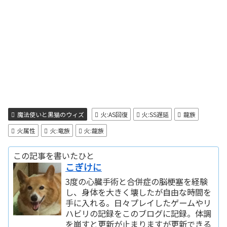
魔法使いと黒猫のウィズ
火:AS回復
火:SS遅延
龍族
火属性
火:竜族
火:龍族
この記事を書いたひと
こぎけに
3度の心臓手術と合併症の脳梗塞を経験
し、身体を大きく壊したが自由な時間を
手に入れる。日々プレイしたゲームやリ
ハビリの記録をこのブログに記録。体調
を崩すと更新が止まりますが更新できる