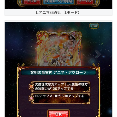
L:アニマSS遅延（Lモード）