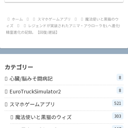
ホーム
スマホゲームアプリ
魔法使いと黒猫のウ
ィズ
レジェンドが実装されたアニマ・アウローラをLへ進化!
精霊進化の記録。【回復/遅延】
カテゴリー
8
心臓/脳みそ闘病記
8
EuroTruckSimulator2
521
スマホゲームアプリ
303
魔法使いと黒猫のウィズ