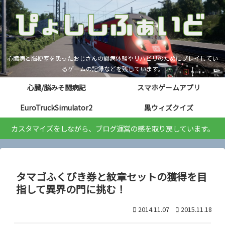
心臓病と脳梗塞を患ったおじさんの闘病体験やリハビリのためにプレイしてい
るゲームの記録などを残しています。
心臓/脳みそ闘病記
スマホゲームアプリ
EuroTruckSimulator2
黒ウィズクイズ
カスタマイズをしながら、ブログ運営の感を取り戻しています。
タマゴふくびき券と紋章セットの獲得を目
指して異界の門に挑む！
2014.11.07
2015.11.18