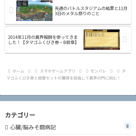
先週のバトルスタジアムの結果と11月
3日のメタル祭りのこと
2014年11月の異界報酬を使ってきま
した！【タマゴふくびき券・B紋章】
ホーム
スマホゲームアプリ
モンパレ
タ
マゴふくびき券と紋章セットの獲得を目指して異界の門に挑む！
カテゴリー
8
心臓/脳みそ闘病記