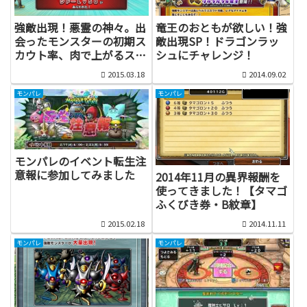
強敵出現！悪霊の神々。出
竜王のおともが欲しい！強
会ったモンスターの初期ス
敵出現SP！ドラゴンラッ
カウト率、肉で上がるスカ
シュにチャレンジ！
ウト率のメモ
2015.03.18
2014.09.02
モンパレ
モンパレ
モンパレのイベント転生注
意報に参加してみました
2014年11月の異界報酬を
使ってきました！【タマゴ
ふくびき券・B紋章】
2015.02.18
2014.11.11
モンパレ
モンパレ