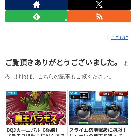
0
こぎけに
ご覧頂きありがとうございました。
よ
ろしければ、こちらの記事もご覧ください。
DQMSL
DQMSL
DQ3カーニバル【後編】
スライム祭地獄級に挑戦！
バラモス出現！に挑んでき
しんせいの覇玉を狙って。