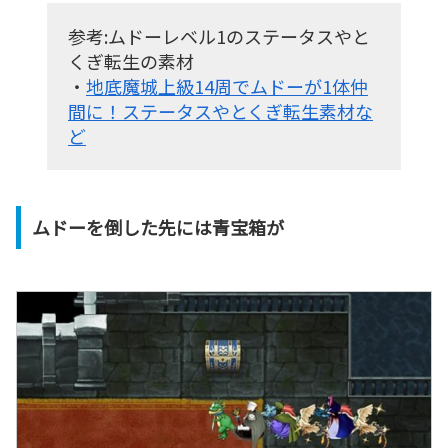
参考:ムドーレベル1のステータスやと
くぎ転生の素材
・
地底魔城上級14周でムドーが1体仲
間に！ステータスやとくぎ転生素材な
ど
ムドーを倒した先には青宝箱が