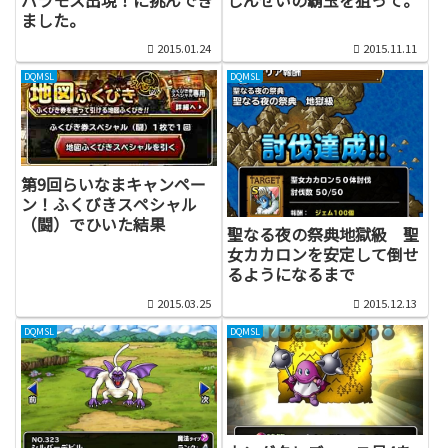
ました。
2015.01.24
2015.11.11
DQMSL
DQMSL
第9回らいなまキャンペー
ン！ふくびきスペシャル
（闘）でひいた結果
聖なる夜の祭典地獄級 聖
女カカロンを安定して倒せ
るようになるまで
2015.03.25
2015.12.13
DQMSL
DQMSL