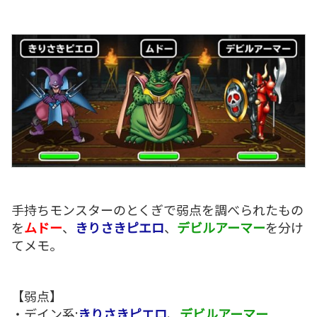
手持ちモンスターのとくぎで弱点を調べられたもの
を
ムドー
、
きりさきピエロ
、
デビルアーマー
を分け
てメモ。
【弱点】
・デイン系:
きりさきピエロ
、
デビルアーマー