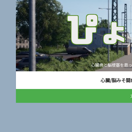
心臓病と脳梗塞を患
心臓/脳みそ闘