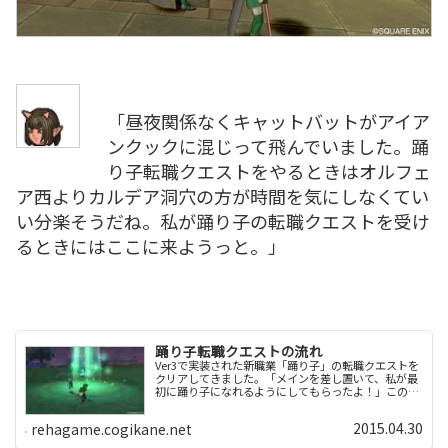
「昼夜関係なくキャットバットがアイア
ンクックに混じって飛んでいました。踊
り子転職クエストをやるときはオルフェ
ア西よりカルデア洞穴の方が時間を気にしなくてい
い分楽そうだね。私が踊り子の転職クエストを受け
るときにはここに来ようっと。」
踊り子転職クエストの流れ
Ver3で実装された新職業「踊り子」の転職クエストを
クリアしてきました。「メインを差し置いて、私が最
初に踊り子になれるようにしてもらったよ！」この記
録は、！クエストのネタバレを含んでいます！内容を
知りたくない方はトップページへお戻りください...
2015.04.30
rehagame.cogikane.net