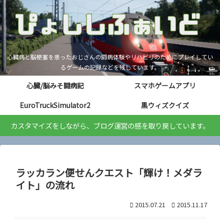
心臓病と脳梗塞を患ったおじさんの闘病体験やリハビリのためにプレイしてい
るゲームの記録などを残しています。
心臓/脳みそ闘病記
スマホゲームアプリ
EuroTruckSimulator2
黒ウィズクイズ
カスタマイズをしながら、ブログ運営の感を取り戻しています。
ラッカラン便せんクエスト「輝け！メダラ
イト」の流れ
2015.07.21
2015.11.17