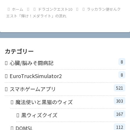
ホーム
ドラゴンクエスト10
ラッカラン便せんク
エスト「輝け！メダライト」の流れ
カテゴリー
8
心臓/脳みそ闘病記
8
EuroTruckSimulator2
521
スマホゲームアプリ
303
魔法使いと黒猫のウィズ
167
黒ウィズクイズ
112
DQMSL