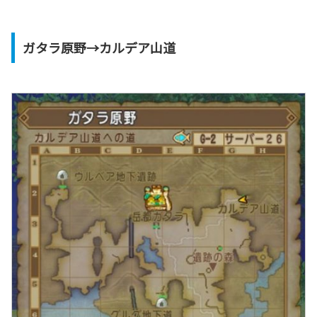
ガタラ原野→カルデア山道