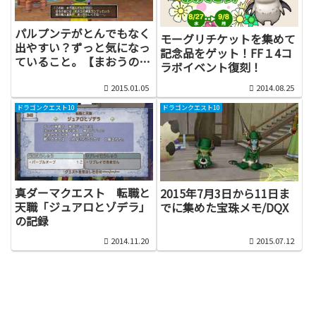
パルプンテがとんでもなく
モーグリチケットを集めて
出やすい？ずっと気になっ
記念品をゲット！FF１4コ
ていること。【まおうのラ
ラボイベント復刻！
ンプ】はいつでるのかな？
2015.01.05
2014.08.25
ドラゴンクエスト10
ドラゴンクエスト10
真ダーマクエスト 転職と
2015年7月3日から11日ま
天職「ジュアロとゾデラ」
でに集めた宝珠メモ/DQX
の記録
2014.11.20
2015.07.12